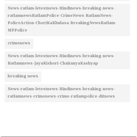
News-ratlam-letestnews-Hindinews-breaking-news-
ratlamnewsRatlamPolice-CrimeNews-RatlamNews-
PoliceAction-ChoriKaKhulasa-BreakingNewsRatlam-
MPPolice
crimenews
News-ratlam-letestnews-Hindinews-breaking-news-
Ratlamnews-JayaKishori-ChaitanyaKashyap
breaking news
News-ratlam-letestnews-Hindinews-breaking-news-
ratlamnews-crimenews-crime-ratlampolice-ditnews