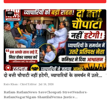
शहर
दो बत्ती चौपाटी नहीं हटेगी, व्यापारियों के समर्थन में उतरे...
स
अ
Rais Khan : Chief Editor
Jul 16, 2026
Ra
Ratlam-RatlamNews-SaveChoupati-StreetVendors-
RatlamNagarNigam-ShantilalVerma-Justice...
Ne
r