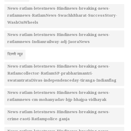
News-ratlam-letestnews-Hindinews-breaking-news-
ratlamnews-RatlamNews-SwachhBharat-SuccessStory-
WashOnWheels
News-ratlam-letestnews-Hindinews-breaking-news-
ratlamnews-Indianrailway-adj-JaoraNews
दिल्ली न्यूज़
News-ratlam-letestnews-Hindinews-breaking-news-
Ratlamcollector-RatlamSP-prabharimantri-
swatantrataDivas-independenceday-tiranga-Indianflag
News-ratlam-letestnews-Hindinews-breaking-news-
ratlamnews-cm-mohanyadav-bjp-bhajpa-vidhayak
News-ratlam-letestnews-Hindinews-breaking-news-
crime-raoti-Ratlampolice-ganja