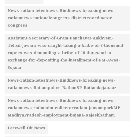
News-ratlam-letestnews-Hindinews-breaking-news-
ratlamnews-nationalcongress-districtcoordinator-
congress
Assistant-Secretary-of-Gram-Panchayat-Aakhveni-
Tehsil-Jawara-was-caught-taking-a-bribe-of-8-thousand-
rupees-was-demanding-a-bribe-of-10-thousand-in-
exchange-for-depositing-the-installment-of-PM-Awas-
Yojana
News-ratlam-letestnews-Hindinews-breaking-news-
ratlamnews-Ratlampolice-RatlamSP-Ratlamkejabaaz
News-ratlam-letestnews-Hindinews-breaking-news-
ratlamnews-ratlamdm-collectorratlam-JansamparkMP-
MadhyaPradesh-employment-bajana-Rajeshbatham
Farewell Dit News