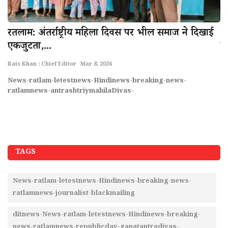
रतलाम: अंतर्राष्ट्रीय महिला दिवस पर भील समाज ने दिखाई
आ
एकजुटता,...
क
Rais Khan : Chief Editor
Mar 8, 2026
Ra
News-ratlam-letestnews-Hindinews-breaking-news-
Ne
ratlamnews-antrashtriymahilaDivas-
ra
TAGS
News-ratlam-letestnews-Hindinews-breaking-news-
ratlamnews-journalist-blackmailing
ditnews-News-ratlam-letestnews-Hindinews-breaking-
news-ratlamnews-republicday-ganatantradivas-