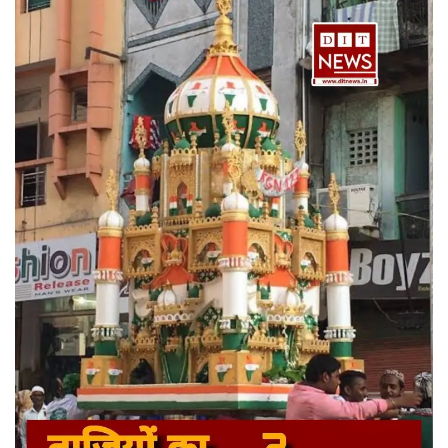
राज्य
राजनीती
शहर
दुनिया
क्राइम
मनोरंजन
टेक्नोलॉजी
अन्य