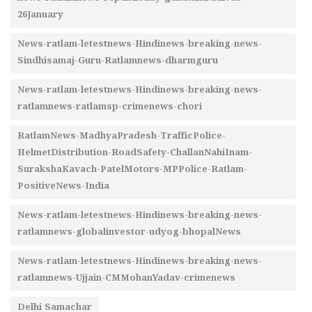
26January
News-ratlam-letestnews-Hindinews-breaking-news-
Sindhisamaj-Guru-Ratlamnews-dharmguru
News-ratlam-letestnews-Hindinews-breaking-news-
ratlamnews-ratlamsp-crimenews-chori
RatlamNews-MadhyaPradesh-TrafficPolice-
HelmetDistribution-RoadSafety-ChallanNahiInam-
SurakshaKavach-PatelMotors-MPPolice-Ratlam-
PositiveNews-India
News-ratlam-letestnews-Hindinews-breaking-news-
ratlamnews-globalinvestor-udyog-bhopalNews
News-ratlam-letestnews-Hindinews-breaking-news-
ratlamnews-Ujjain-CMMohanYadav-crimenews
Delhi Samachar