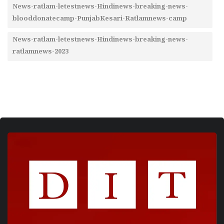
News-ratlam-letestnews-Hindinews-breaking-news-
blooddonatecamp-PunjabKesari-Ratlamnews-camp
News-ratlam-letestnews-Hindinews-breaking-news-
ratlamnews-2023