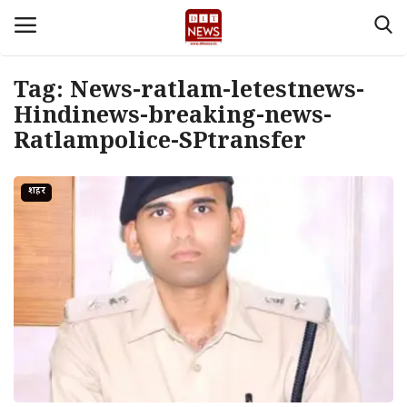
Tag:
News-ratlam-letestnews-
Login
Register
Hindinews-breaking-news-
Ratlampolice-SPtransfer
Home
शहर
देश
Contact
About Us
मध्य प्रदेश
Privacy policy