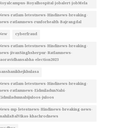
Royalcampus-Royalhospital-jobalert-jobMela
News-ratlam-letestnews-Hindinews-breaking-
news-ratlamnews-runforhealth-Bajrangdal
New
cyberfraud
News-ratlam-letestnews-Hindinews-breaking-
news-jivanSinghsherpur-Ratlamnews-
jaoravidhansabha-election2023
sanshanikhejkhulasa
News-ratlam-letestnews-Hindinews-breaking-
news-ratlamnews-EidmiladunNabi-
Eidmiladunnabijuloos-juloos
News-mp-letestnews-Hindinews-breaking-news-
mahilaBalVikas-khachrodnews