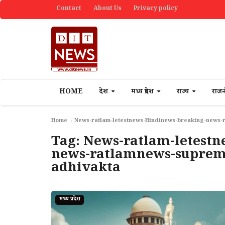
Contact
About Us
Privacy policy
HOME
देश
मध्य प्रदेश
राज्य
राज
Home
News-ratlam-letestnews-Hindinews-breaking-news-
Tag:
News-ratlam-letestn
news-ratlamnews-supreme
adhivakta
मध्य प्रदेश