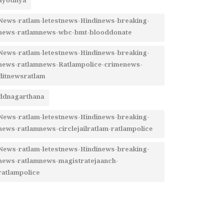
ayodhya
News-ratlam-letestnews-Hindinews-breaking-
news-ratlamnews-wbc-bmt-blooddonate
News-ratlam-letestnews-Hindinews-breaking-
news-ratlamnews-Ratlampolice-crimenews-
ditnewsratlam
ddnagarthana
News-ratlam-letestnews-Hindinews-breaking-
news-ratlamnews-circlejailratlam-ratlampolice
News-ratlam-letestnews-Hindinews-breaking-
news-ratlamnews-magistratejaanch-
ratlampolice