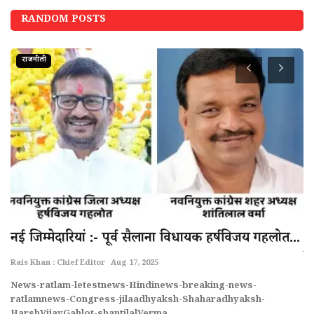
RANDOM POSTS
शहर
..
आगामी त्योहारों को लेकर हाट की चौकी पर शांति समिति
म
की बैठक...
प
Rais Khan : Chief Editor
Jun 16, 2026
Ra
News-ratlam-letestnews-Hindinews-breaking-news-
Ne