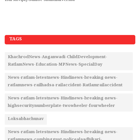
ratlamnewsshantisamiti-hatkichauki-Muharram2026-tajiya
ra
TAGS
KhachrodNews-Anganwadi-ChildDevelopment-
RatlamNews-Education-MPNews-SpecialDay
News-ratlam-letestnews-Hindinews-breaking-news-
ratlamnews-railhadsa-railaccident-Ratlamrailaccident
News-ratlam-letestnews-Hindinews-breaking-news-
highsecuritynumberplate-twowheeler-fourwheeler
Loksabhachunav
News-ratlam-letestnews-Hindinews-breaking-news-
ratlamnews-combinggust-policealaadhikari-